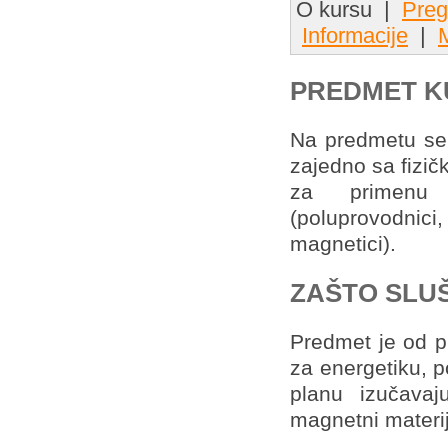
O kursu |
Preg
Informacije
|
M
PREDMET K
Na predmetu se 
zajedno sa fizič
za primenu 
(poluprovodnici,
magnetici).
ZAŠTO SLUŠ
Predmet je od p
za energetiku, 
planu izučavaju
magnetni materij