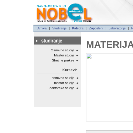
Arhiva
|
Studiranje
|
Katedra
|
Zaposleni
|
Laboratorije
|
P
MATERIJA
Osnovne studije
Master studije
Stručne prakse
Kursevi:
osnovne studije
master studije
doktorske studije