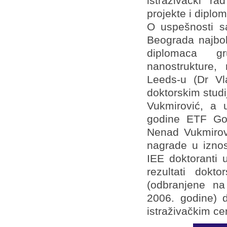
istraživački ra
projekte i diplo
O uspešnosti sa
Beograda najbol
diplomaca g
nanostrukture,
Leeds-u (Dr Vl
doktorskim stud
Vukmirović, a 
godine ETF Gor
Nenad Vukmirovi
nagrade u iznos
IEE doktoranti
rezultati dokto
(odbranjene na
2006. godine) d
istraživačkim c