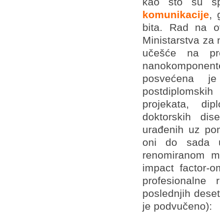
kao što su sp
komunikacije
, 
bita. Rad na ov
Ministarstva za 
učešće na pro
nanokomponente 
posvećena je
postdiplomskih 
projekata, di
doktorskih dis
urađenih uz po
oni do sada u
renomiranom m
impact factor-o
profesionalne 
poslednjih dese
je podvučeno):