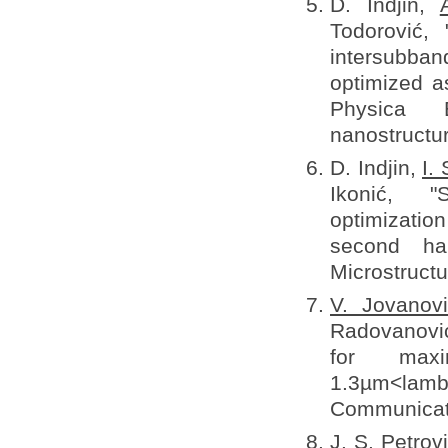
D. Indjin,
Todorović,
intersubb
optimized a
Physica 
nanostructur
D. Indjin,
I.
Ikonić, "
optimizati
second har
Microstructu
V. Jovanov
Radovanovi
for maxi
1.3µm<lamb
Communicati
J. S. Petrov