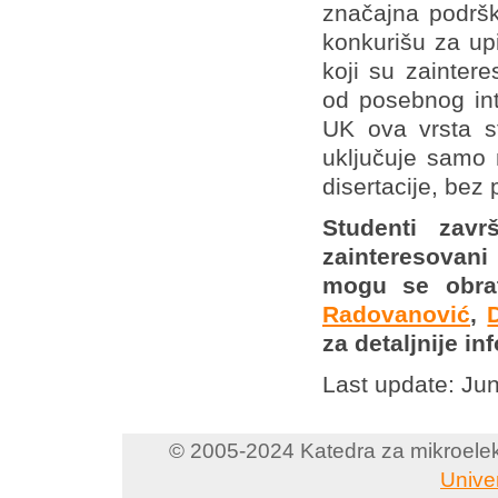
značajna podršk
konkurišu za up
koji su zainter
od posebnog int
UK ova vrsta s
uključuje samo 
disertacije, bez 
Studenti zavr
zainteresovani 
mogu se obra
Radovanović
,
za detaljnije in
Last update: Ju
© 2005-2024 Katedra za mikroelektr
Unive