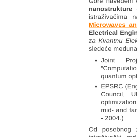
Gore navedeni
nanostrukture
o
istraživačima 
Microwaves an
Electrical Engi
za Kvantnu Elek
sledeće međunar
Joint Pr
"Computatio
quantum opto
EPSRC (Engi
Council, 
optimizatio
mid- and fa
- 2004.)
Od posebnog z