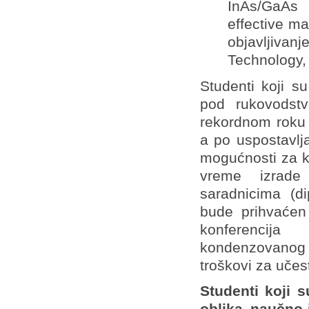
InAs/GaAs 
effective ma
objavljivan
Technology,
Studenti koji su
pod rukovodst
rekordnom roku 
a po uspostavlj
mogućnosti za k
vreme izrade 
saradnicima (di
bude prihvaćen
konferencija
kondenzovanog
troškovi za učes
Studenti koji 
oblika naučno-