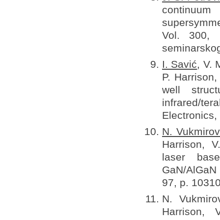
continuum
supersymme
Vol. 300, 
seminarskog
I. Savić
, V. 
P. Harrison
well struc
infrared/
Electronics,
N. Vukmirov
Harrison, V
laser bas
GaN/AlGaN d
97, p. 10310
N. Vukmiro
Harrison, 