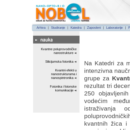
Arhiva
|
Studiranje
|
Katedra
|
Zaposleni
|
Laboratorije
|
P
Kvantne poluprovodničke
nanostrukture
Na Katedri za mi
Silicijumska fotonika
intenzivna naučn
Kvantni efekti u
nanostrukturama i
grupe za
Kvant
nanospintronika
rezultat tri dece
Fotonika i fotonske
komunikacije
250 objavljeni
vodećim međun
istraživanja 
poluprovodnič
kvantnih žica i