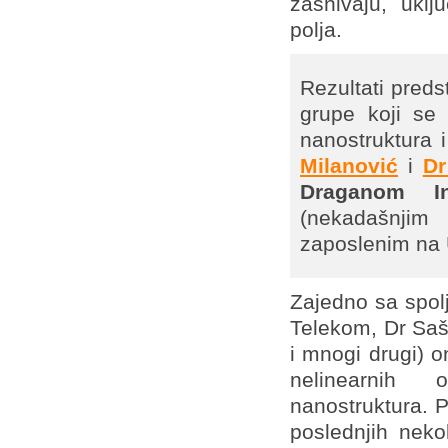
zasnivaju, uklj
polja.
Rezultati preds
grupe koji se 
nanostruktura i
Milanović
i
Dr
Draganom I
(nekadašnjim
zaposlenim na U
Zajedno sa spol
Telekom, Dr Saš
i mnogi drugi) on
nelinearnih o
nanostruktura. P
poslednjih neko