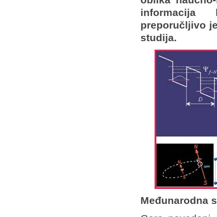
informacija
preporučljivo j
studija.
Međunarodna s