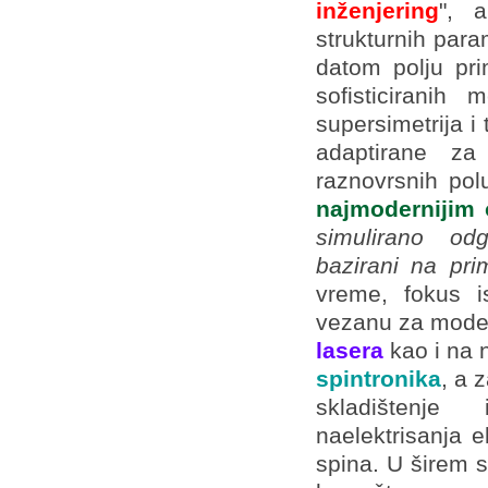
inženjering
", 
strukturnih par
datom polju pr
sofisticirani
supersimetrija i
adaptirane za 
raznovrsnih pol
najmodernijim
simulirano odg
bazirani na pri
vreme, fokus i
vezanu za model
lasera
kao i na 
spintronika
, a 
skladištenje
naelektrisanja e
spina. U širem s