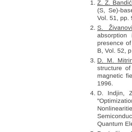
Z. Z. Bandi
(S, Se)-bas
Vol. 51, pp.
S. Živanov
absorption
presence of
B, Vol. 52, 
D. M. Mitri
structure o
magnetic fi
1996.
D. Indjin, 
"Optimizat
Nonlineari
Semiconduc
Quantum Elec